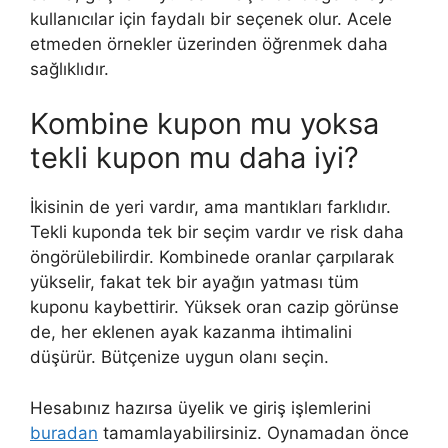
kullanıcılar için faydalı bir seçenek olur. Acele
etmeden örnekler üzerinden öğrenmek daha
sağlıklıdır.
Kombine kupon mu yoksa
tekli kupon mu daha iyi?
İkisinin de yeri vardır, ama mantıkları farklıdır.
Tekli kuponda tek bir seçim vardır ve risk daha
öngörülebilirdir. Kombinede oranlar çarpılarak
yükselir, fakat tek bir ayağın yatması tüm
kuponu kaybettirir. Yüksek oran cazip görünse
de, her eklenen ayak kazanma ihtimalini
düşürür. Bütçenize uygun olanı seçin.
Hesabınız hazırsa üyelik ve giriş işlemlerini
buradan
tamamlayabilirsiniz. Oynamadan önce