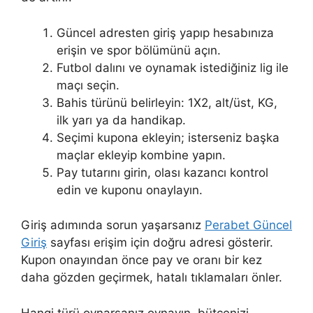
Güncel adresten giriş yapıp hesabınıza
erişin ve spor bölümünü açın.
Futbol dalını ve oynamak istediğiniz lig ile
maçı seçin.
Bahis türünü belirleyin: 1X2, alt/üst, KG,
ilk yarı ya da handikap.
Seçimi kupona ekleyin; isterseniz başka
maçlar ekleyip kombine yapın.
Pay tutarını girin, olası kazancı kontrol
edin ve kuponu onaylayın.
Giriş adımında sorun yaşarsanız
Perabet Güncel
Giriş
sayfası erişim için doğru adresi gösterir.
Kupon onayından önce pay ve oranı bir kez
daha gözden geçirmek, hatalı tıklamaları önler.
Hangi türü oynarsanız oynayın, bütçenizi