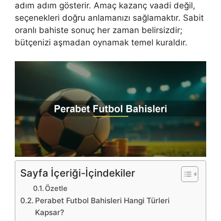
adım adım gösterir. Amaç kazanç vaadi değil,
seçenekleri doğru anlamanızı sağlamaktır. Sabit
oranlı bahiste sonuç her zaman belirsizdir;
bütçenizi aşmadan oynamak temel kuraldır.
Sayfa İçeriği-İçindekiler
Özetle
Perabet Futbol Bahisleri Hangi Türleri
Kapsar?