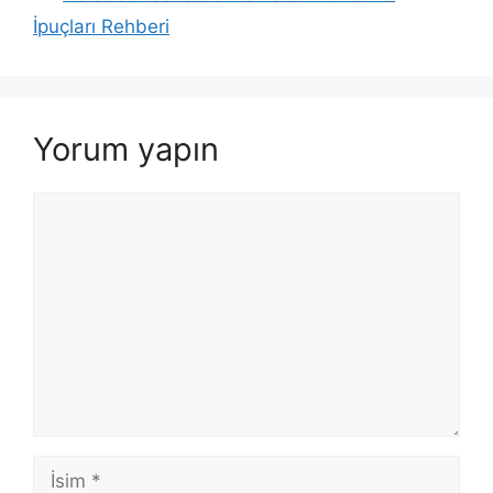
İpuçları Rehberi
Yorum yapın
Yorum
İsim