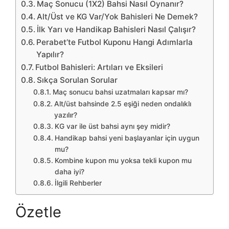
Maç Sonucu (1X2) Bahsi Nasıl Oynanır?
Alt/Üst ve KG Var/Yok Bahisleri Ne Demek?
İlk Yarı ve Handikap Bahisleri Nasıl Çalışır?
Perabet’te Futbol Kuponu Hangi Adımlarla
Yapılır?
Futbol Bahisleri: Artıları ve Eksileri
Sıkça Sorulan Sorular
Maç sonucu bahsi uzatmaları kapsar mı?
Alt/üst bahsinde 2.5 eşiği neden ondalıklı
yazılır?
KG var ile üst bahsi aynı şey midir?
Handikap bahsi yeni başlayanlar için uygun
mu?
Kombine kupon mu yoksa tekli kupon mu
daha iyi?
İlgili Rehberler
Özetle