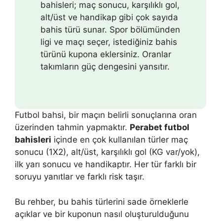
bahisleri; maç sonucu, karşılıklı gol,
alt/üst ve handikap gibi çok sayıda
bahis türü sunar. Spor bölümünden
ligi ve maçı seçer, istediğiniz bahis
türünü kupona eklersiniz. Oranlar
takımların güç dengesini yansıtır.
Futbol bahsi, bir maçın belirli sonuçlarına oran
üzerinden tahmin yapmaktır.
Perabet futbol
bahisleri
içinde en çok kullanılan türler maç
sonucu (1X2), alt/üst, karşılıklı gol (KG var/yok),
ilk yarı sonucu ve handikaptır. Her tür farklı bir
soruyu yanıtlar ve farklı risk taşır.
Bu rehber, bu bahis türlerini sade örneklerle
açıklar ve bir kuponun nasıl oluşturulduğunu