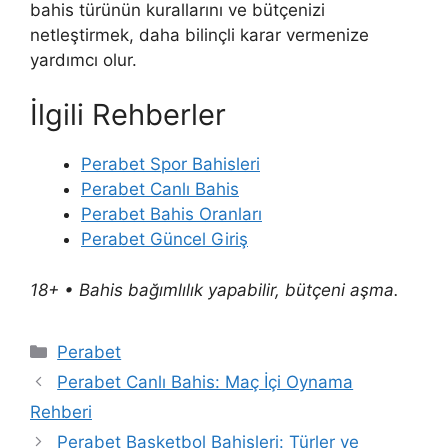
bahis türünün kurallarını ve bütçenizi
netleştirmek, daha bilinçli karar vermenize
yardımcı olur.
İlgili Rehberler
Perabet Spor Bahisleri
Perabet Canlı Bahis
Perabet Bahis Oranları
Perabet Güncel Giriş
18+ • Bahis bağımlılık yapabilir, bütçeni aşma.
Kategoriler
Perabet
Perabet Canlı Bahis: Maç İçi Oynama
Rehberi
Perabet Basketbol Bahisleri: Türler ve