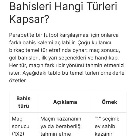
Bahisleri Hangi Türleri
Kapsar?
Perabet’te bir futbol karşılaşması için onlarca
farklı bahis kalemi açılabilir. Çoğu kullanıcı
birkaç temel tür etrafında oynar: maç sonucu,
gol bahisleri, ilk yarı seçenekleri ve handikap.
Her tür, maçın farklı bir yönünü tahmin etmenizi
ister. Aşağıdaki tablo bu temel türleri örneklerle
özetler.
Bahis
Açıklama
Örnek
türü
Maç
Maçın kazananını
“1” seçimi:
sonucu
ya da beraberliği
ev sahibi
(1X2)
tahmin etme
kazanır