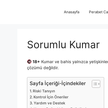
İçeriğe
atla
Anasayfa
Perabet Ca
Sorumlu Kumar
18+
Kumar ve bahis yalnızca yetişkinler 
çözümü değildir.
Sayfa İçeriği-İçindekiler
Riski Tanıyın
Kontrol İçin Öneriler
Yardım ve Destek