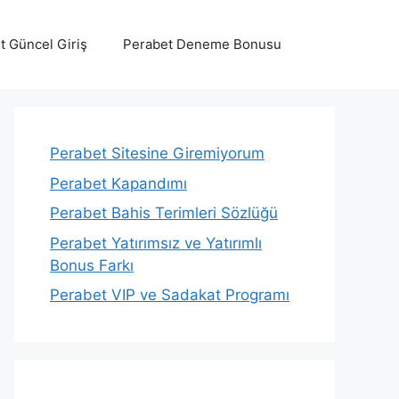
t Güncel Giriş
Perabet Deneme Bonusu
Perabet Sitesine Giremiyorum
Perabet Kapandımı
Perabet Bahis Terimleri Sözlüğü
Perabet Yatırımsız ve Yatırımlı
Bonus Farkı
Perabet VIP ve Sadakat Programı