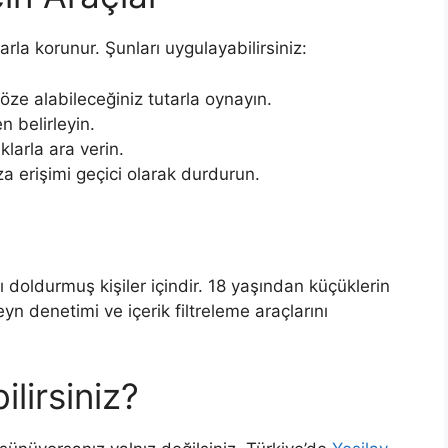
rla korunur. Şunları uygulayabilirsiniz:
ze alabileceğiniz tutarla oynayın.
 belirleyin.
ıklarla ara verin.
a erişimi geçici olarak durdurun.
nı doldurmuş kişiler içindir. 18 yaşından küçüklerin
yn denetimi ve içerik filtreleme araçlarını
lirsiniz?