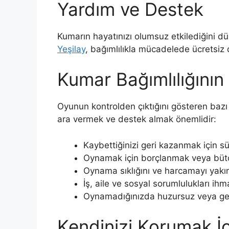
Yardım ve Destek
Kumarın hayatınızı olumsuz etkilediğini d
Yeşilay
, bağımlılıkla mücadelede ücretsiz
Kumar Bağımlılığının B
Oyunun kontrolden çıktığını gösteren bazı 
ara vermek ve destek almak önemlidir:
Kaybettiğinizi geri kazanmak için s
Oynamak için borçlanmak veya büt
Oynama sıklığını ve harcamayı yakı
İş, aile ve sosyal sorumlulukları ih
Oynamadığınızda huzursuz veya ge
Kendinizi Korumak İç