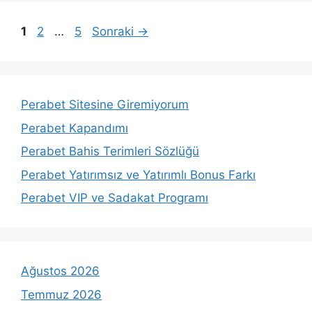
Sayfa
Sayfa
Sayfa
1
2
…
5
Sonraki
→
Perabet Sitesine Giremiyorum
Perabet Kapandımı
Perabet Bahis Terimleri Sözlüğü
Perabet Yatırımsız ve Yatırımlı Bonus Farkı
Perabet VIP ve Sadakat Programı
Ağustos 2026
Temmuz 2026