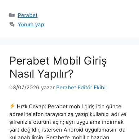
Kategoriler
Perabet
Yorum yap
Perabet Mobil Giriş
Nasıl Yapılır?
03/07/2026
yazar
Perabet Editör Ekibi
Hızlı Cevap: Perabet mobil giriş için güncel
adresi telefon tarayıcınıza yazıp kullanıcı adı ve
şifrenizle oturum açın; ayrı uygulama indirmek
şart değildir, istersen Android uygulamasını da
kullanabilirsin. Perabet’e mobil cihazdan