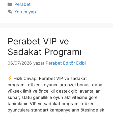
Kategoriler
Perabet
Yorum yap
Perabet VIP ve
Sadakat Programı
06/07/2026
yazar
Perabet Editör Ekibi
Hızlı Cevap: Perabet VIP ve sadakat
programı, düzenli oyunculara özel bonus, daha
yüksek limit ve öncelikli destek gibi avantajlar
sunar; statü genellikle oyun aktivitesine göre
tanımlanır. VIP ve sadakat programı, düzenli
oyunculara standart kampanyaların ötesinde ek