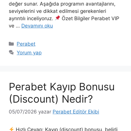
değer sunar. Aşağıda programın avantajlarını,
seviyelerini ve dikkat edilmesi gerekenleri
ayrıntılı inceliyoruz.
Özet Bilgiler Perabet VIP
ve …
Devamını oku
Kategoriler
Perabet
Yorum yap
Perabet Kayıp Bonusu
(Discount) Nedir?
05/07/2026
yazar
Perabet Editör Ekibi
Hızlı Cevap: Kayıp (discount) bonusu, belirli