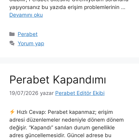
yaşıyorsanız bu yazıda erişim problemlerinin …
Devamını oku
Kategoriler
Perabet
Yorum yap
Perabet Kapandımı
19/07/2026
yazar
Perabet Editör Ekibi
Hızlı Cevap: Perabet kapanmaz; erişim
adresi düzenlemeler nedeniyle dönem dönem
değişir. “Kapandı” sanılan durum genellikle
adres güncellemesidir. Güncel adrese bu