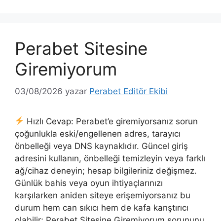
Perabet Sitesine
Giremiyorum
03/08/2026
yazar
Perabet Editör Ekibi
Hızlı Cevap: Perabet’e giremiyorsanız sorun
çoğunlukla eski/engellenen adres, tarayıcı
önbelleği veya DNS kaynaklıdır. Güncel giriş
adresini kullanın, önbelleği temizleyin veya farklı
ağ/cihaz deneyin; hesap bilgileriniz değişmez.
Günlük bahis veya oyun ihtiyaçlarınızı
karşılarken aniden siteye erişemiyorsanız bu
durum hem can sıkıcı hem de kafa karıştırıcı
olabilir; Perabet Sitesine Giremiyorum sorununu