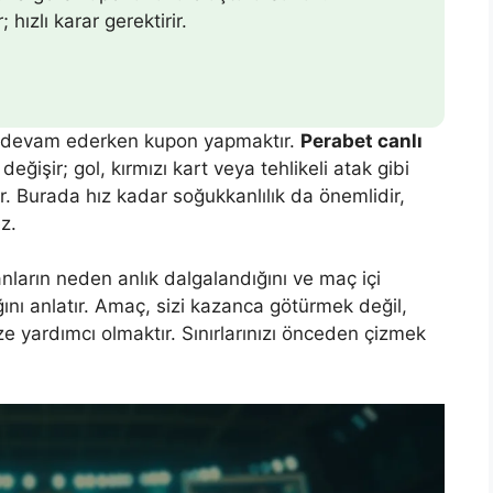
 hızlı karar gerektirir.
n devam ederken kupon yapmaktır.
Perabet canlı
ğişir; gol, kırmızı kart veya tehlikeli atak gibi
rir. Burada hız kadar soğukkanlılık da önemlidir,
z.
ranların neden anlık dalgalandığını ve maç içi
ını anlatır. Amaç, sizi kazanca götürmek değil,
ze yardımcı olmaktır. Sınırlarınızı önceden çizmek