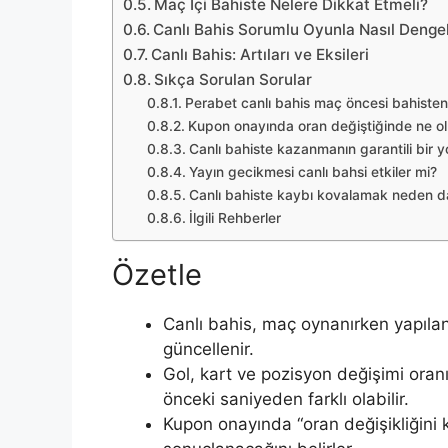
Maç İçi Bahiste Nelere Dikkat Etmeli?
Canlı Bahis Sorumlu Oyunla Nasıl Denge
Canlı Bahis: Artıları ve Eksileri
Sıkça Sorulan Sorular
Perabet canlı bahis maç öncesi bahisten 
Kupon onayında oran değiştiğinde ne ol
Canlı bahiste kazanmanın garantili bir y
Yayın gecikmesi canlı bahsi etkiler mi?
Canlı bahiste kaybı kovalamak neden da
İlgili Rehberler
Özetle
Canlı bahis, maç oynanırken yapılan
güncellenir.
Gol, kart ve pozisyon değişimi oranı 
önceki saniyeden farklı olabilir.
Kupon onayında “oran değişikliğini k