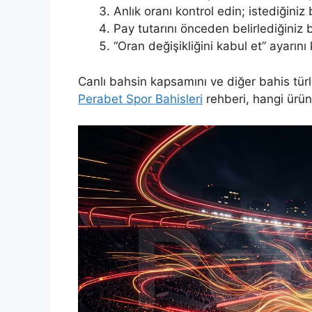
Anlık oranı kontrol edin; istediğin
Pay tutarını önceden belirlediğiniz 
“Oran değişikliğini kabul et” ayarın
Canlı bahsin kapsamını ve diğer bahis türle
Perabet Spor Bahisleri
rehberi, hangi ürünl