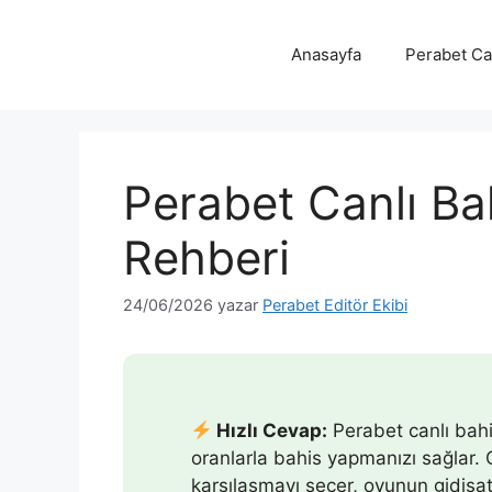
İçeriğe
atla
Anasayfa
Perabet Ca
Perabet Canlı Ba
Rehberi
24/06/2026
yazar
Perabet Editör Ekibi
Hızlı Cevap:
Perabet canlı bah
oranlarla bahis yapmanızı sağlar
karşılaşmayı seçer, oyunun gidişa