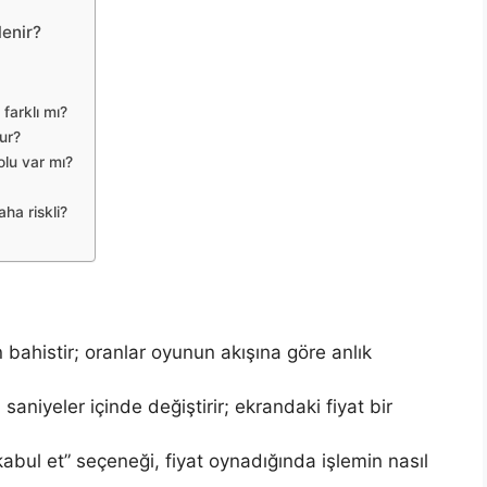
lenir?
farklı mı?
ur?
olu var mı?
ha riskli?
 bahistir; oranlar oyunun akışına göre anlık
saniyeler içinde değiştirir; ekrandaki fiyat bir
abul et” seçeneği, fiyat oynadığında işlemin nasıl