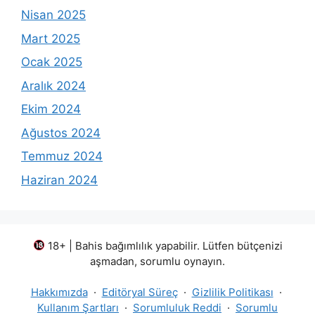
Nisan 2025
Mart 2025
Ocak 2025
Aralık 2024
Ekim 2024
Ağustos 2024
Temmuz 2024
Haziran 2024
18+ | Bahis bağımlılık yapabilir. Lütfen bütçenizi
aşmadan, sorumlu oynayın.
Hakkımızda
·
Editöryal Süreç
·
Gizlilik Politikası
·
Kullanım Şartları
·
Sorumluluk Reddi
·
Sorumlu