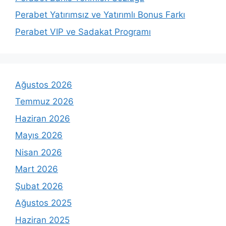
Perabet Yatırımsız ve Yatırımlı Bonus Farkı
Perabet VIP ve Sadakat Programı
Ağustos 2026
Temmuz 2026
Haziran 2026
Mayıs 2026
Nisan 2026
Mart 2026
Şubat 2026
Ağustos 2025
Haziran 2025