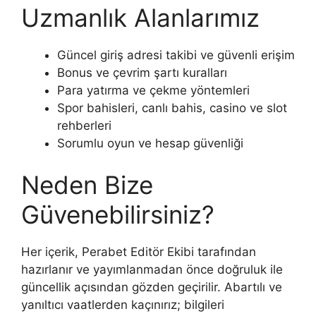
Uzmanlık Alanlarımız
Güncel giriş adresi takibi ve güvenli erişim
Bonus ve çevrim şartı kuralları
Para yatırma ve çekme yöntemleri
Spor bahisleri, canlı bahis, casino ve slot
rehberleri
Sorumlu oyun ve hesap güvenliği
Neden Bize
Güvenebilirsiniz?
Her içerik, Perabet Editör Ekibi tarafından
hazırlanır ve yayımlanmadan önce doğruluk ile
güncellik açısından gözden geçirilir. Abartılı ve
yanıltıcı vaatlerden kaçınırız; bilgileri