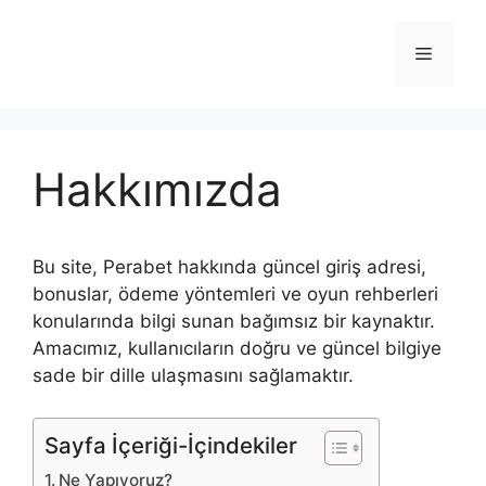
İçeriğe
atla
Menü
Hakkımızda
Bu site, Perabet hakkında güncel giriş adresi,
bonuslar, ödeme yöntemleri ve oyun rehberleri
konularında bilgi sunan bağımsız bir kaynaktır.
Amacımız, kullanıcıların doğru ve güncel bilgiye
sade bir dille ulaşmasını sağlamaktır.
Sayfa İçeriği-İçindekiler
Ne Yapıyoruz?