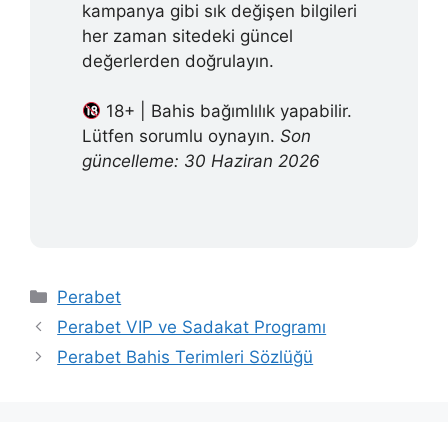
kampanya gibi sık değişen bilgileri
her zaman sitedeki güncel
değerlerden doğrulayın.
18+ | Bahis bağımlılık yapabilir.
Lütfen sorumlu oynayın.
Son
güncelleme: 30 Haziran 2026
Kategoriler
Perabet
Perabet VIP ve Sadakat Programı
Perabet Bahis Terimleri Sözlüğü