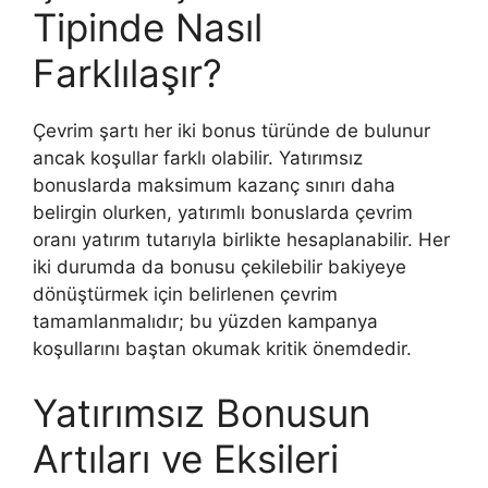
Tipinde Nasıl
Farklılaşır?
Çevrim şartı her iki bonus türünde de bulunur
ancak koşullar farklı olabilir. Yatırımsız
bonuslarda maksimum kazanç sınırı daha
belirgin olurken, yatırımlı bonuslarda çevrim
oranı yatırım tutarıyla birlikte hesaplanabilir. Her
iki durumda da bonusu çekilebilir bakiyeye
dönüştürmek için belirlenen çevrim
tamamlanmalıdır; bu yüzden kampanya
koşullarını baştan okumak kritik önemdedir.
Yatırımsız Bonusun
Artıları ve Eksileri