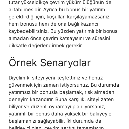
tutar yükseldikçe çevrim yükümlülüğünün de
artabilmesidir. Ayrıca bu bonus bir yatırım
gerektirdiği için, koşulları karşılayamazsanız
hem bonusu hem de ona bağlı kazancı
kaybedebilirsiniz. Bu yüzden yatırımlı bir bonus
almadan önce çevrim katsayısını ve süresini
dikkatle değerlendirmek gerekir.
Örnek Senaryolar
Diyelim ki siteyi yeni keşfettiniz ve henüz
güvenmek için zaman istiyorsunuz. Bu durumda
yatırımsız bir bonusla başlamak, risk almadan
deneyim kazandırır. Buna karşılık, siteyi zaten
biliyor ve düzenli oynamayı planlıyorsanız,
yatırımlı bir bonus daha yüksek bir bakiyeyle
başlamanızı sağlayabilir. İki durumda da
belirleyici olan, çevrim şartını tamamlayıp