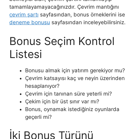
tamamlayamayacağınızdır. Çevrim mantığını
çevrim şartı
sayfasından, bonus örneklerini ise
deneme bonusu
sayfasından inceleyebilirsiniz.
Bonus Seçim Kontrol
Listesi
Bonusu almak için yatırım gerekiyor mu?
Çevrim katsayısı kaç ve neyin üzerinden
hesaplanıyor?
Çevrim için tanınan süre yeterli mi?
Çekim için bir üst sınır var mı?
Bonus, oynamak istediğiniz oyunlarda
geçerli mi?
İki Bonus Türünü