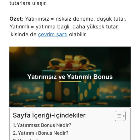
tutarlara ulaşır.
Özet:
Yatırımsız = risksiz deneme, düşük tutar.
Yatırımlı = yatırıma bağlı, daha yüksek tutar.
İkisinde de
çevrim şartı
olabilir.
Sayfa İçeriği-İçindekiler
Yatırımsız Bonus Nedir?
Yatırımlı Bonus Nedir?