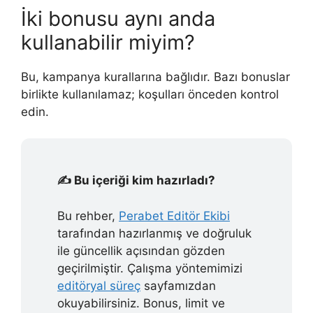
İki bonusu aynı anda
kullanabilir miyim?
Bu, kampanya kurallarına bağlıdır. Bazı bonuslar
birlikte kullanılamaz; koşulları önceden kontrol
edin.
✍️ Bu içeriği kim hazırladı?
Bu rehber,
Perabet Editör Ekibi
tarafından hazırlanmış ve doğruluk
ile güncellik açısından gözden
geçirilmiştir. Çalışma yöntemimizi
editöryal süreç
sayfamızdan
okuyabilirsiniz. Bonus, limit ve