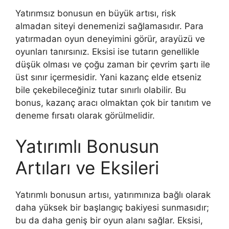
Yatırımsız bonusun en büyük artısı, risk
almadan siteyi denemenizi sağlamasıdır. Para
yatırmadan oyun deneyimini görür, arayüzü ve
oyunları tanırsınız. Eksisi ise tutarın genellikle
düşük olması ve çoğu zaman bir çevrim şartı ile
üst sınır içermesidir. Yani kazanç elde etseniz
bile çekebileceğiniz tutar sınırlı olabilir. Bu
bonus, kazanç aracı olmaktan çok bir tanıtım ve
deneme fırsatı olarak görülmelidir.
Yatırımlı Bonusun
Artıları ve Eksileri
Yatırımlı bonusun artısı, yatırımınıza bağlı olarak
daha yüksek bir başlangıç bakiyesi sunmasıdır;
bu da daha geniş bir oyun alanı sağlar. Eksisi,