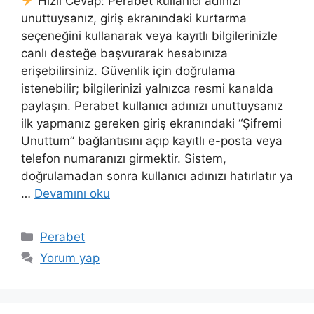
Hızlı Cevap: Perabet kullanıcı adınızı
unuttuysanız, giriş ekranındaki kurtarma
seçeneğini kullanarak veya kayıtlı bilgilerinizle
canlı desteğe başvurarak hesabınıza
erişebilirsiniz. Güvenlik için doğrulama
istenebilir; bilgilerinizi yalnızca resmi kanalda
paylaşın. Perabet kullanıcı adınızı unuttuysanız
ilk yapmanız gereken giriş ekranındaki “Şifremi
Unuttum” bağlantısını açıp kayıtlı e-posta veya
telefon numaranızı girmektir. Sistem,
doğrulamadan sonra kullanıcı adınızı hatırlatır ya
…
Devamını oku
Kategoriler
Perabet
Yorum yap