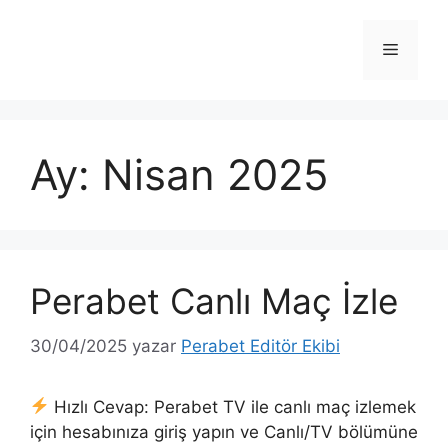
İçeriğe
atla
Menü
Ay:
Nisan 2025
Perabet Canlı Maç İzle
30/04/2025
yazar
Perabet Editör Ekibi
Hızlı Cevap: Perabet TV ile canlı maç izlemek
için hesabınıza giriş yapın ve Canlı/TV bölümüne