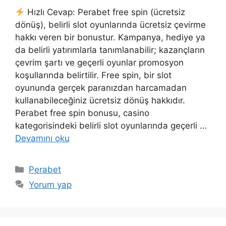
Hızlı Cevap: Perabet free spin (ücretsiz
dönüş), belirli slot oyunlarında ücretsiz çevirme
hakkı veren bir bonustur. Kampanya, hediye ya
da belirli yatırımlarla tanımlanabilir; kazançların
çevrim şartı ve geçerli oyunlar promosyon
koşullarında belirtilir. Free spin, bir slot
oyununda gerçek paranızdan harcamadan
kullanabileceğiniz ücretsiz dönüş hakkıdır.
Perabet free spin bonusu, casino
kategorisindeki belirli slot oyunlarında geçerli …
Devamını oku
Kategoriler
Perabet
Yorum yap