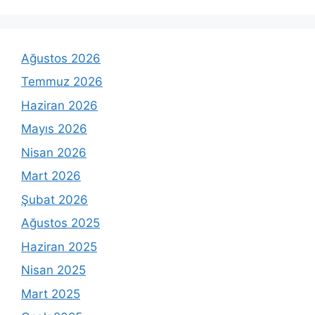
Ağustos 2026
Temmuz 2026
Haziran 2026
Mayıs 2026
Nisan 2026
Mart 2026
Şubat 2026
Ağustos 2025
Haziran 2025
Nisan 2025
Mart 2025