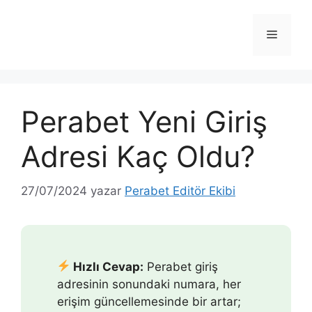
İçeriğe
atla
Menü
Perabet Yeni Giriş
Adresi Kaç Oldu?
27/07/2024
yazar
Perabet Editör Ekibi
Hızlı Cevap:
Perabet giriş
adresinin sonundaki numara, her
erişim güncellemesinde bir artar;