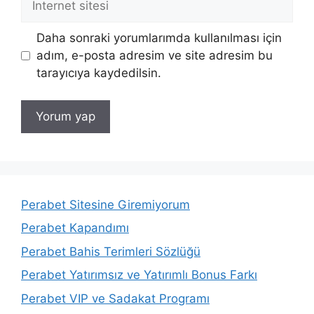
sitesi
Daha sonraki yorumlarımda kullanılması için
adım, e-posta adresim ve site adresim bu
tarayıcıya kaydedilsin.
Perabet Sitesine Giremiyorum
Perabet Kapandımı
Perabet Bahis Terimleri Sözlüğü
Perabet Yatırımsız ve Yatırımlı Bonus Farkı
Perabet VIP ve Sadakat Programı