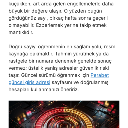
küçükken, art arda gelen engellemelerle daha
büyük bir değere ulaşır. O yüzden bugün
gördüğünüz sayı, birkaç hafta sonra geçerli
olmayabilir. Ezberlemek yerine takip etmek
mantıklıdır.
Doğru sayıyı öğrenmenin en sağlam yolu, resmi
kaynağa bakmaktır. Tahmin yürütmek ya da
rastgele bir numara denemek genelde sonuç
vermez; üstelik yanlış adresler güvenlik riski
taşır. Güncel sürümü öğrenmek için
Perabet
güncel giriş adresi
sayfasını ve doğrulanmış
hesapları kullanmanızı öneririz.