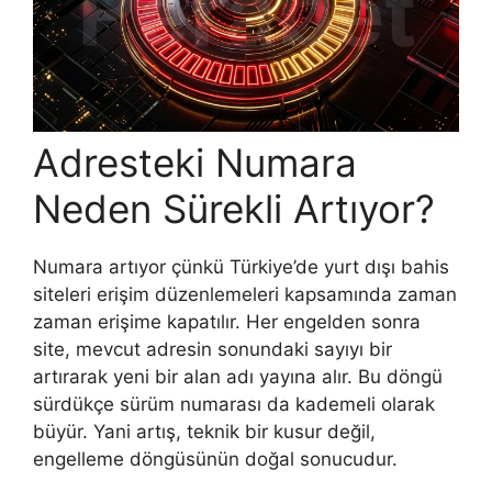
Adresteki Numara
Neden Sürekli Artıyor?
Numara artıyor çünkü Türkiye’de yurt dışı bahis
siteleri erişim düzenlemeleri kapsamında zaman
zaman erişime kapatılır. Her engelden sonra
site, mevcut adresin sonundaki sayıyı bir
artırarak yeni bir alan adı yayına alır. Bu döngü
sürdükçe sürüm numarası da kademeli olarak
büyür. Yani artış, teknik bir kusur değil,
engelleme döngüsünün doğal sonucudur.