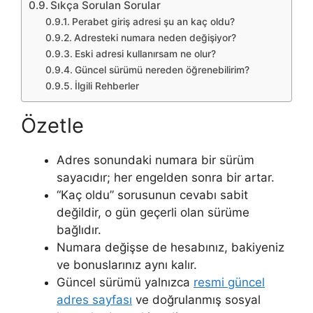
Sıkça Sorulan Sorular
Perabet giriş adresi şu an kaç oldu?
Adresteki numara neden değişiyor?
Eski adresi kullanırsam ne olur?
Güncel sürümü nereden öğrenebilirim?
İlgili Rehberler
Özetle
Adres sonundaki numara bir sürüm
sayacıdır; her engelden sonra bir artar.
“Kaç oldu” sorusunun cevabı sabit
değildir, o gün geçerli olan sürüme
bağlıdır.
Numara değişse de hesabınız, bakiyeniz
ve bonuslarınız aynı kalır.
Güncel sürümü yalnızca
resmi güncel
adres sayfası
ve doğrulanmış sosyal