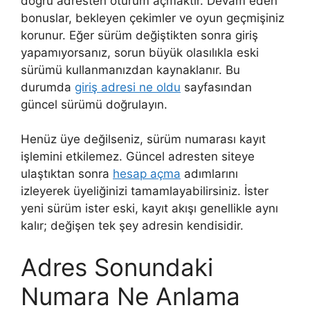
doğru adresten oturum açmaktır. Devam eden
bonuslar, bekleyen çekimler ve oyun geçmişiniz
korunur. Eğer sürüm değiştikten sonra giriş
yapamıyorsanız, sorun büyük olasılıkla eski
sürümü kullanmanızdan kaynaklanır. Bu
durumda
giriş adresi ne oldu
sayfasından
güncel sürümü doğrulayın.
Henüz üye değilseniz, sürüm numarası kayıt
işlemini etkilemez. Güncel adresten siteye
ulaştıktan sonra
hesap açma
adımlarını
izleyerek üyeliğinizi tamamlayabilirsiniz. İster
yeni sürüm ister eski, kayıt akışı genellikle aynı
kalır; değişen tek şey adresin kendisidir.
Adres Sonundaki
Numara Ne Anlama