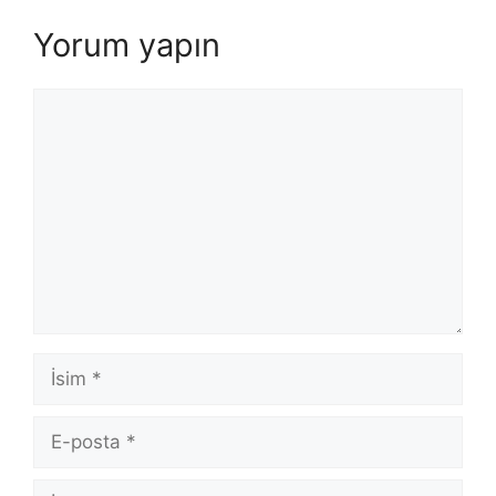
Yorum yapın
Yorum
İsim
E-
posta
İnternet