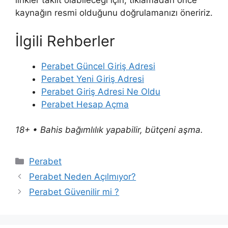
linkler taklit olabileceği için, tıklamadan önce
kaynağın resmi olduğunu doğrulamanızı öneririz.
İlgili Rehberler
Perabet Güncel Giriş Adresi
Perabet Yeni Giriş Adresi
Perabet Giriş Adresi Ne Oldu
Perabet Hesap Açma
18+ • Bahis bağımlılık yapabilir, bütçeni aşma.
Kategoriler
Perabet
Perabet Neden Açılmıyor?
Perabet Güvenilir mi ?