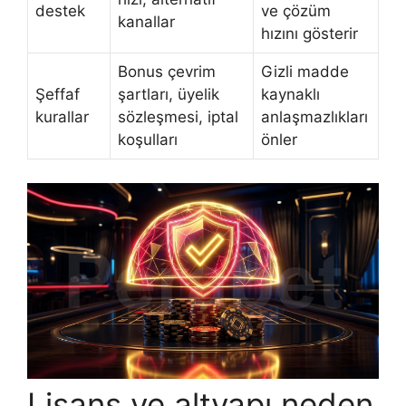
destek
ve çözüm
kanallar
hızını gösterir
Bonus çevrim
Gizli madde
Şeffaf
şartları, üyelik
kaynaklı
kurallar
sözleşmesi, iptal
anlaşmazlıkları
koşulları
önler
Lisans ve altyapı neden