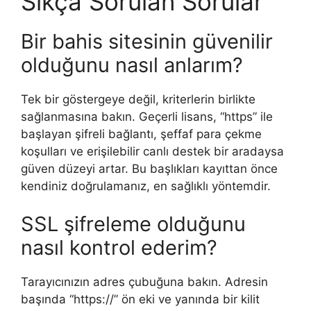
Sıkça Sorulan Sorular
Bir bahis sitesinin güvenilir
olduğunu nasıl anlarım?
Tek bir göstergeye değil, kriterlerin birlikte
sağlanmasına bakın. Geçerli lisans, “https” ile
başlayan şifreli bağlantı, şeffaf para çekme
koşulları ve erişilebilir canlı destek bir aradaysa
güven düzeyi artar. Bu başlıkları kayıttan önce
kendiniz doğrulamanız, en sağlıklı yöntemdir.
SSL şifreleme olduğunu
nasıl kontrol ederim?
Tarayıcınızın adres çubuğuna bakın. Adresin
başında “https://” ön eki ve yanında bir kilit