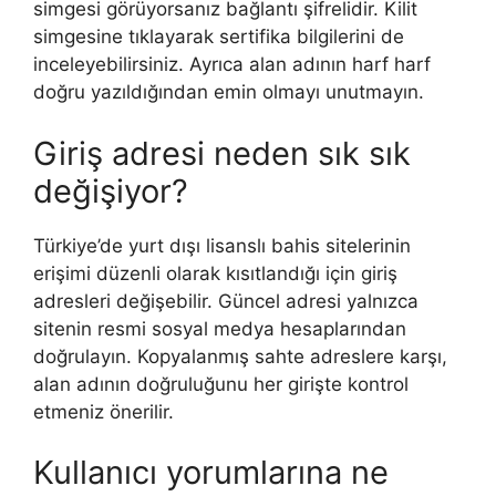
simgesi görüyorsanız bağlantı şifrelidir. Kilit
simgesine tıklayarak sertifika bilgilerini de
inceleyebilirsiniz. Ayrıca alan adının harf harf
doğru yazıldığından emin olmayı unutmayın.
Giriş adresi neden sık sık
değişiyor?
Türkiye’de yurt dışı lisanslı bahis sitelerinin
erişimi düzenli olarak kısıtlandığı için giriş
adresleri değişebilir. Güncel adresi yalnızca
sitenin resmi sosyal medya hesaplarından
doğrulayın. Kopyalanmış sahte adreslere karşı,
alan adının doğruluğunu her girişte kontrol
etmeniz önerilir.
Kullanıcı yorumlarına ne