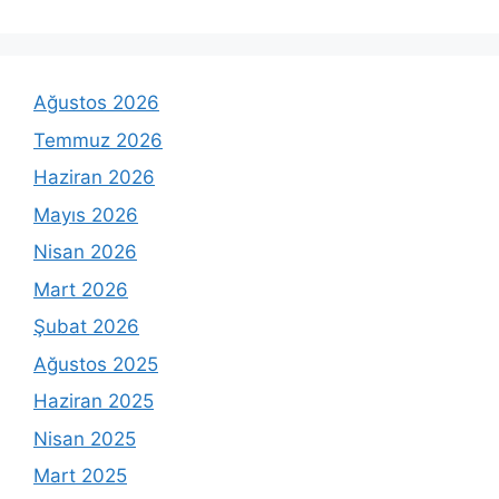
Ağustos 2026
Temmuz 2026
Haziran 2026
Mayıs 2026
Nisan 2026
Mart 2026
Şubat 2026
Ağustos 2025
Haziran 2025
Nisan 2025
Mart 2025