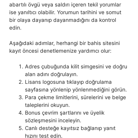
abartılı övgü veya saldırı içeren tekil yorumlar
ise yanıltıcı olabilir. Yorumun tarihini ve somut
bir olaya dayanıp dayanmadığını da kontrol
edin.
Aşağıdaki adımlar, herhangi bir bahis sitesini
kayıt öncesi denetlemenize yardımcı olur:
Adres çubuğunda kilit simgesini ve doğru
alan adını doğrulayın.
Lisans logosuna tıklayıp doğrulama
sayfasına yönlenip yönlenmediğini görün.
Para çekme limitlerini, sürelerini ve belge
taleplerini okuyun.
Bonus çevrim şartlarını ve üyelik
sözleşmesini inceleyin.
Canlı desteğe kayıtsız bağlanıp yanıt
hızını test edin.