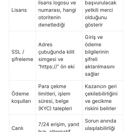
lisans logosu ve
başvurulacak
Lisans
numarası, hangi
yetkili merci
otoritenin
olduğunu
denetlediği
gösterir
Giriş ve
Adres
ödeme
SSL /
çubuğunda kilit
bilgilerinin
şifreleme
simgesi ve
şifreli
“https://” ön eki
aktarılmasını
sağlar
Para çekme
Kazancın geri
Ödeme
limitleri, işlem
çekilebilirliğini
koşulları
süresi, belge
ve gecikme
(KYC) talepleri
riskini belirler
Sorun anında
7/24 erişim, yanıt
Canlı
ulaşılabilirliği
hızı, alternatif