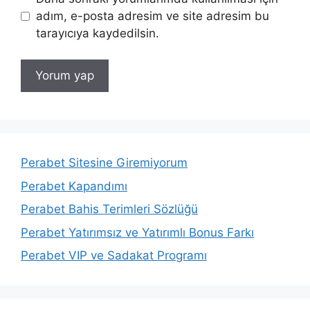
adım, e-posta adresim ve site adresim bu
tarayıcıya kaydedilsin.
Perabet Sitesine Giremiyorum
Perabet Kapandımı
Perabet Bahis Terimleri Sözlüğü
Perabet Yatırımsız ve Yatırımlı Bonus Farkı
Perabet VIP ve Sadakat Programı