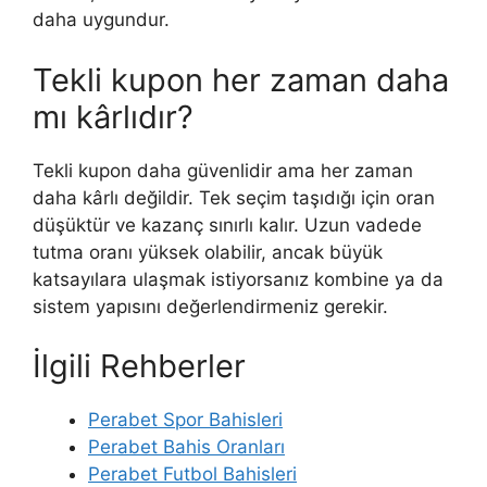
daha uygundur.
Tekli kupon her zaman daha
mı kârlıdır?
Tekli kupon daha güvenlidir ama her zaman
daha kârlı değildir. Tek seçim taşıdığı için oran
düşüktür ve kazanç sınırlı kalır. Uzun vadede
tutma oranı yüksek olabilir, ancak büyük
katsayılara ulaşmak istiyorsanız kombine ya da
sistem yapısını değerlendirmeniz gerekir.
İlgili Rehberler
Perabet Spor Bahisleri
Perabet Bahis Oranları
Perabet Futbol Bahisleri