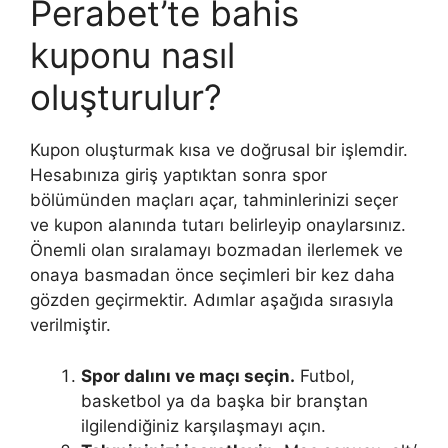
Perabet’te bahis
kuponu nasıl
oluşturulur?
Kupon oluşturmak kısa ve doğrusal bir işlemdir.
Hesabınıza giriş yaptıktan sonra spor
bölümünden maçları açar, tahminlerinizi seçer
ve kupon alanında tutarı belirleyip onaylarsınız.
Önemli olan sıralamayı bozmadan ilerlemek ve
onaya basmadan önce seçimleri bir kez daha
gözden geçirmektir. Adımlar aşağıda sırasıyla
verilmiştir.
Spor dalını ve maçı seçin.
Futbol,
basketbol ya da başka bir branştan
ilgilendiğiniz karşılaşmayı açın.