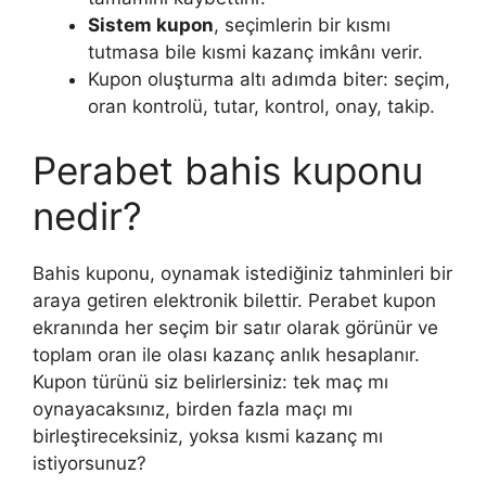
Sistem kupon
, seçimlerin bir kısmı
tutmasa bile kısmi kazanç imkânı verir.
Kupon oluşturma altı adımda biter: seçim,
oran kontrolü, tutar, kontrol, onay, takip.
Perabet bahis kuponu
nedir?
Bahis kuponu, oynamak istediğiniz tahminleri bir
araya getiren elektronik bilettir. Perabet kupon
ekranında her seçim bir satır olarak görünür ve
toplam oran ile olası kazanç anlık hesaplanır.
Kupon türünü siz belirlersiniz: tek maç mı
oynayacaksınız, birden fazla maçı mı
birleştireceksiniz, yoksa kısmi kazanç mı
istiyorsunuz?