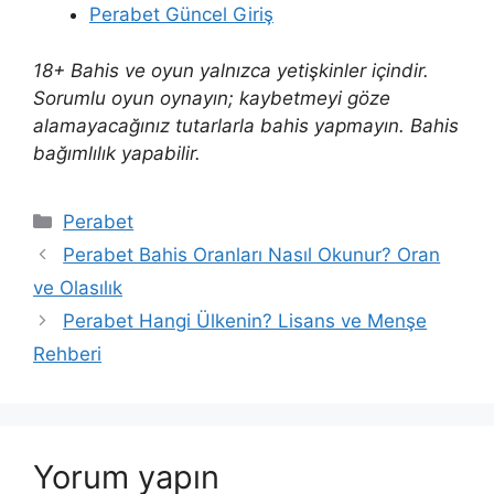
Perabet Güncel Giriş
18+ Bahis ve oyun yalnızca yetişkinler içindir.
Sorumlu oyun oynayın; kaybetmeyi göze
alamayacağınız tutarlarla bahis yapmayın. Bahis
bağımlılık yapabilir.
Kategoriler
Perabet
Perabet Bahis Oranları Nasıl Okunur? Oran
ve Olasılık
Perabet Hangi Ülkenin? Lisans ve Menşe
Rehberi
Yorum yapın