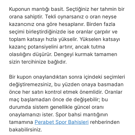
Kuponun mantığı basit. Seçtiğiniz her tahmin bir
orana sahiptir. Tekli oynarsanız o oran neyse
kazancınız ona göre hesaplanır. Birden fazla
seçimi birleştirdiğinizde ise oranlar çarpılır ve
toplam katsayı hızla yükselir. Yükselen katsayı
kazanç potansiyelini artırır, ancak tutma
olasılığını düşürür. Dengeyi kurmak tamamen
sizin tercihinize bağlıdır.
Bir kupon onaylandıktan sonra içindeki seçimleri
değiştiremezsiniz, bu yüzden onaya basmadan
önce her satırı kontrol etmek önemlidir. Oranlar
maç başlamadan önce de değişebilir; bu
durumda sistem genellikle güncel oranı
onaylamanızı ister. Spor bahsi mantığının
tamamına
Perabet Spor Bahisleri
rehberinden
bakabilirsiniz.