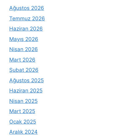
Ağustos 2026
Temmuz 2026
Haziran 2026
Mayıs 2026
Nisan 2026
Mart 2026
Şubat 2026
Ağustos 2025
Haziran 2025
Nisan 2025
Mart 2025
Ocak 2025
Aralık 2024