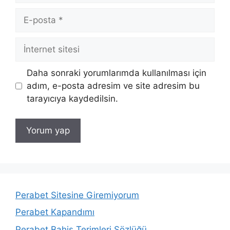
E-
posta
İnternet
sitesi
Daha sonraki yorumlarımda kullanılması için
adım, e-posta adresim ve site adresim bu
tarayıcıya kaydedilsin.
Perabet Sitesine Giremiyorum
Perabet Kapandımı
Perabet Bahis Terimleri Sözlüğü