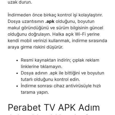
uzak durun.
İndirmeden önce birkaç kontrol işi kolaylaştırır.
Dosya uzantısının
.apk
olduğunu, boyutun
makul göründüğünü ve sürüm bilgisinin güncel
olduğunu doğrulayın. Halka açık Wi-Fi yerine
kendi mobil verinizi kullanmak, indirme sırasında
araya girme riskini düşürür.
Resmi kaynaktan indirin; çıplak reklam
linklerine tıklamayın.
Dosya adının .apk ile bittiğini ve boyutun
tutarlı olduğunu kontrol edin.
İndirme sonrası cihaz antivirüsüyle hızlı
tarama yapın.
Perabet TV APK Adım