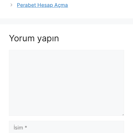
Perabet Hesap Açma
Yorum yapın
Yorum
İsim