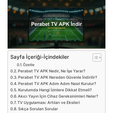
Sayfa İçeriği-İçindekiler
Özetle
Perabet TV APK Nedir, Ne İşe Yarar?
Perabet TV APK Nereden Güvenle İndirilir?
Perabet TV APK Adım Adım Nasıl Kurulur?
Kurulumda Hangi İzinlere Dikkat Etmeli?
Akıcı Yayın İçin Cihaz Gereksinimleri Neler?
TV Uygulaması: Artıları ve Eksileri
Sıkça Sorulan Sorular