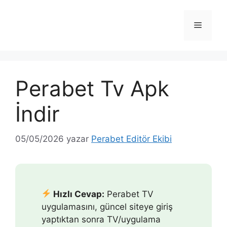
İçeriğe
atla
Menü
Perabet Tv Apk
İndir
05/05/2026
yazar
Perabet Editör Ekibi
Hızlı Cevap:
Perabet TV
uygulamasını, güncel siteye giriş
yaptıktan sonra TV/uygulama