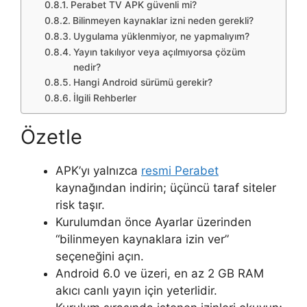
Perabet TV APK güvenli mi?
Bilinmeyen kaynaklar izni neden gerekli?
Uygulama yüklenmiyor, ne yapmalıyım?
Yayın takılıyor veya açılmıyorsa çözüm
nedir?
Hangi Android sürümü gerekir?
İlgili Rehberler
Özetle
APK’yı yalnızca
resmi Perabet
kaynağından indirin; üçüncü taraf siteler
risk taşır.
Kurulumdan önce Ayarlar üzerinden
“bilinmeyen kaynaklara izin ver”
seçeneğini açın.
Android 6.0 ve üzeri, en az 2 GB RAM
akıcı canlı yayın için yeterlidir.