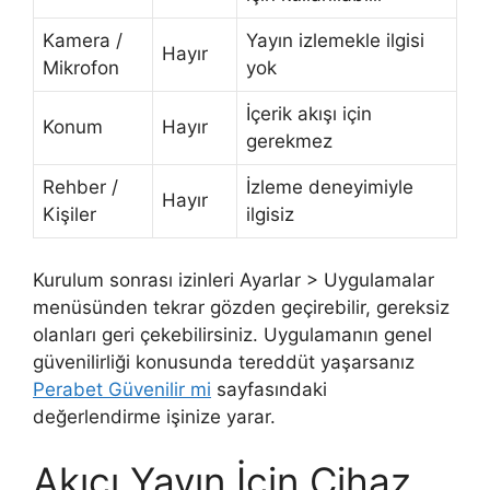
Kamera /
Yayın izlemekle ilgisi
Hayır
Mikrofon
yok
İçerik akışı için
Konum
Hayır
gerekmez
Rehber /
İzleme deneyimiyle
Hayır
Kişiler
ilgisiz
Kurulum sonrası izinleri Ayarlar > Uygulamalar
menüsünden tekrar gözden geçirebilir, gereksiz
olanları geri çekebilirsiniz. Uygulamanın genel
güvenilirliği konusunda tereddüt yaşarsanız
Perabet Güvenilir mi
sayfasındaki
değerlendirme işinize yarar.
Akıcı Yayın İçin Cihaz