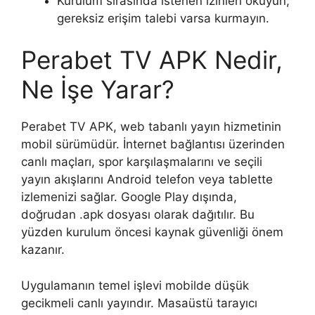
Kurulum sırasında istenen izinleri okuyun;
gereksiz erişim talebi varsa kurmayın.
Perabet TV APK Nedir,
Ne İşe Yarar?
Perabet TV APK, web tabanlı yayın hizmetinin
mobil sürümüdür. İnternet bağlantısı üzerinden
canlı maçları, spor karşılaşmalarını ve seçili
yayın akışlarını Android telefon veya tablette
izlemenizi sağlar. Google Play dışında,
doğrudan .apk dosyası olarak dağıtılır. Bu
yüzden kurulum öncesi kaynak güvenliği önem
kazanır.
Uygulamanın temel işlevi mobilde düşük
gecikmeli canlı yayındır. Masaüstü tarayıcı