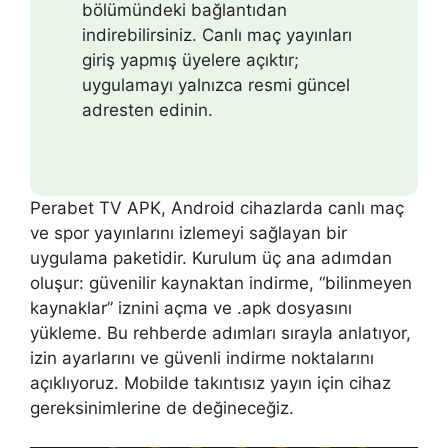
bölümündeki bağlantıdan
indirebilirsiniz. Canlı maç yayınları
giriş yapmış üyelere açıktır;
uygulamayı yalnızca resmi güncel
adresten edinin.
Perabet TV APK, Android cihazlarda canlı maç
ve spor yayınlarını izlemeyi sağlayan bir
uygulama paketidir. Kurulum üç ana adımdan
oluşur: güvenilir kaynaktan indirme, “bilinmeyen
kaynaklar” iznini açma ve .apk dosyasını
yükleme. Bu rehberde adımları sırayla anlatıyor,
izin ayarlarını ve güvenli indirme noktalarını
açıklıyoruz. Mobilde takıntısız yayın için cihaz
gereksinimlerine de değineceğiz.