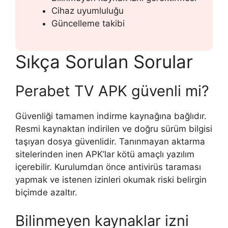
Cihaz uyumluluğu
Güncelleme takibi
Sıkça Sorulan Sorular
Perabet TV APK güvenli mi?
Güvenliği tamamen indirme kaynağına bağlıdır.
Resmi kaynaktan indirilen ve doğru sürüm bilgisi
taşıyan dosya güvenlidir. Tanınmayan aktarma
sitelerinden inen APK’lar kötü amaçlı yazılım
içerebilir. Kurulumdan önce antivirüs taraması
yapmak ve istenen izinleri okumak riski belirgin
biçimde azaltır.
Bilinmeyen kaynaklar izni