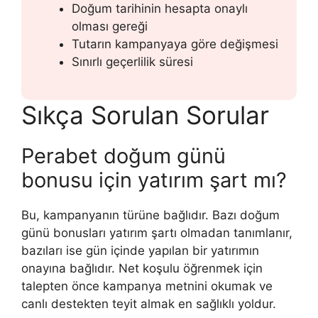
Doğum tarihinin hesapta onaylı
olması gereği
Tutarın kampanyaya göre değişmesi
Sınırlı geçerlilik süresi
Sıkça Sorulan Sorular
Perabet doğum günü
bonusu için yatırım şart mı?
Bu, kampanyanın türüne bağlıdır. Bazı doğum
günü bonusları yatırım şartı olmadan tanımlanır,
bazıları ise gün içinde yapılan bir yatırımın
onayına bağlıdır. Net koşulu öğrenmek için
talepten önce kampanya metnini okumak ve
canlı destekten teyit almak en sağlıklı yoldur.