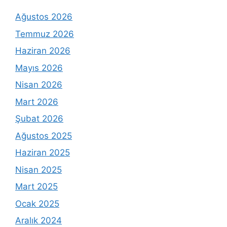
Ağustos 2026
Temmuz 2026
Haziran 2026
Mayıs 2026
Nisan 2026
Mart 2026
Şubat 2026
Ağustos 2025
Haziran 2025
Nisan 2025
Mart 2025
Ocak 2025
Aralık 2024