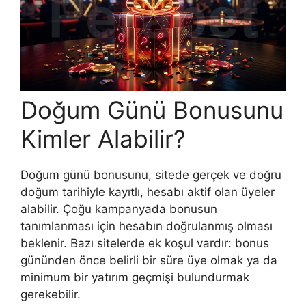
Doğum Günü Bonusunu
Kimler Alabilir?
Doğum günü bonusunu, sitede gerçek ve doğru
doğum tarihiyle kayıtlı, hesabı aktif olan üyeler
alabilir. Çoğu kampanyada bonusun
tanımlanması için hesabın doğrulanmış olması
beklenir. Bazı sitelerde ek koşul vardır: bonus
gününden önce belirli bir süre üye olmak ya da
minimum bir yatırım geçmişi bulundurmak
gerekebilir.