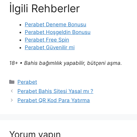
İlgili Rehberler
Perabet Deneme Bonusu
Perabet Hoşgeldin Bonusu
Perabet Free Spin
Perabet Güvenilir mi
18+ • Bahis bağımlılık yapabilir, bütçeni aşma.
Kategoriler
Perabet
Perabet Bahis Sitesi Yasal mı ?
Perabet QR Kod Para Yatırma
Yorum yapın