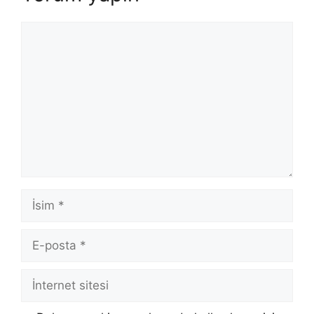
Yorum
İsim
E-
posta
İnternet
sitesi