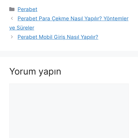
Kategoriler
Perabet
Perabet Para Çekme Nasıl Yapılır? Yöntemler
ve Süreler
Perabet Mobil Giriş Nasıl Yapılır?
Yorum yapın
Yorum