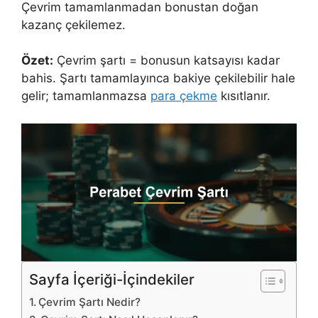
Çevrim tamamlanmadan bonustan doğan
kazanç çekilemez.
Özet:
Çevrim şartı = bonusun katsayısı kadar
bahis. Şartı tamamlayınca bakiye çekilebilir hale
gelir; tamamlanmazsa
para çekme
kısıtlanır.
Sayfa İçeriği-İçindekiler
Çevrim Şartı Nedir?