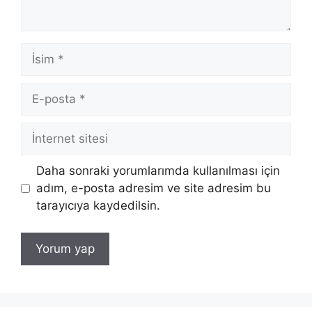
İsim
E-
posta
İnternet
sitesi
Daha sonraki yorumlarımda kullanılması için
adım, e-posta adresim ve site adresim bu
tarayıcıya kaydedilsin.