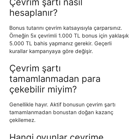
Çevrim şartı nasıl
hesaplanır?
Bonus tutarını çevrim katsayısıyla çarparsınız.
Örneğin 5x çevrimli 1.000 TL bonus için yaklaşık
5.000 TL bahis yapmanız gerekir. Geçerli
kurallar kampanyaya göre değişir.
Çevrim şartı
tamamlanmadan para
çekebilir miyim?
Genellikle hayır. Aktif bonusun çevrim şartı
tamamlanmadan bonustan doğan kazanç
çekilemez.
Hangi oyunlar çevrime