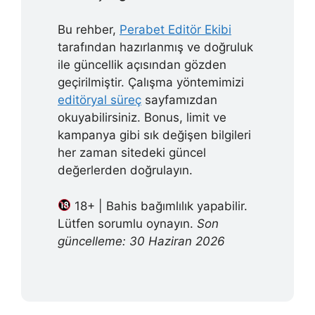
Bu rehber,
Perabet Editör Ekibi
tarafından hazırlanmış ve doğruluk
ile güncellik açısından gözden
geçirilmiştir. Çalışma yöntemimizi
editöryal süreç
sayfamızdan
okuyabilirsiniz. Bonus, limit ve
kampanya gibi sık değişen bilgileri
her zaman sitedeki güncel
değerlerden doğrulayın.
18+ | Bahis bağımlılık yapabilir.
Lütfen sorumlu oynayın.
Son
güncelleme: 30 Haziran 2026