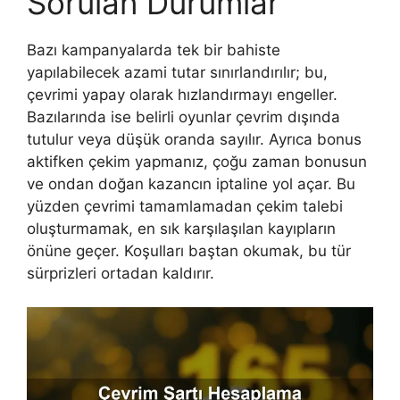
Sorulan Durumlar
Bazı kampanyalarda tek bir bahiste
yapılabilecek azami tutar sınırlandırılır; bu,
çevrimi yapay olarak hızlandırmayı engeller.
Bazılarında ise belirli oyunlar çevrim dışında
tutulur veya düşük oranda sayılır. Ayrıca bonus
aktifken çekim yapmanız, çoğu zaman bonusun
ve ondan doğan kazancın iptaline yol açar. Bu
yüzden çevrimi tamamlamadan çekim talebi
oluşturmamak, en sık karşılaşılan kayıpların
önüne geçer. Koşulları baştan okumak, bu tür
sürprizleri ortadan kaldırır.