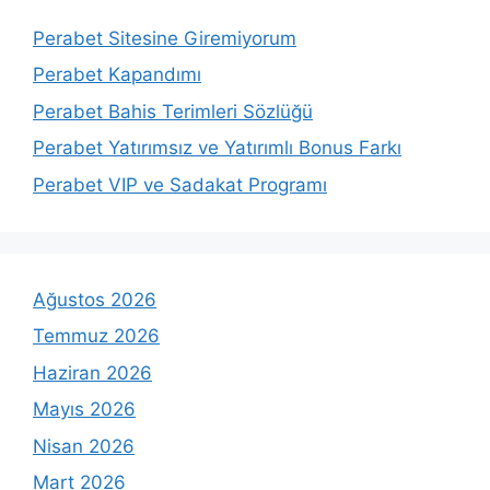
Perabet Sitesine Giremiyorum
Perabet Kapandımı
Perabet Bahis Terimleri Sözlüğü
Perabet Yatırımsız ve Yatırımlı Bonus Farkı
Perabet VIP ve Sadakat Programı
Ağustos 2026
Temmuz 2026
Haziran 2026
Mayıs 2026
Nisan 2026
Mart 2026