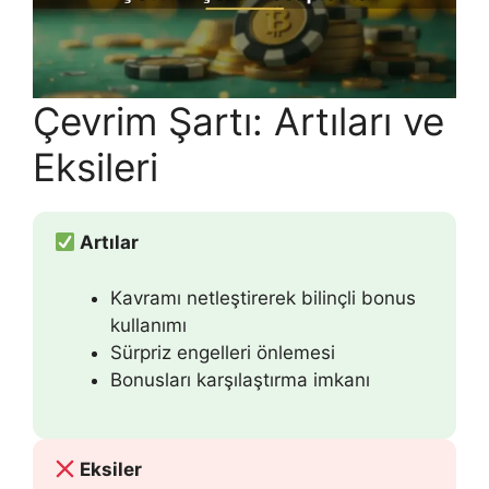
Çevrim Şartı: Artıları ve
Eksileri
Artılar
Kavramı netleştirerek bilinçli bonus
kullanımı
Sürpriz engelleri önlemesi
Bonusları karşılaştırma imkanı
Eksiler