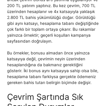
200 TL yatırım yaptınız. Bu kez çevrim, 700 TL
üzerinden hesaplanır ve 4x katsayıyla yaklaşık
2.800 TL bahis yükümlülüğü doğar. Görüldüğü
gibi aynı katsayı, hesaplama tabanı değiştiğinde
çok farklı bir toplam ortaya çıkarır. Bu rakamlar
yalnızca örnektir; geçerli koşulları kampanya
sayfasından doğrulayın.
Bu örnekler, bonusu almadan önce yalnızca
katsayıya değil, çevrimin neyin üzerinden
hesaplandığına da bakmanız gerektiğini
gösterir. İki bonus aynı katsayıya sahip olsa bile,
hesaplama tabanı farklıysa gerçekte ödemeniz
gereken bahis tutarı belirgin biçimde değişir.
Çevrim Şartında Sık